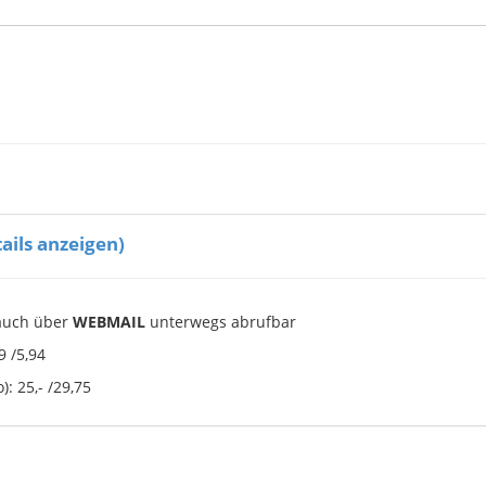
ails anzeigen)
 auch über
WEBMAIL
unterwegs abrufbar
9 /5,94
): 25,- /29,75