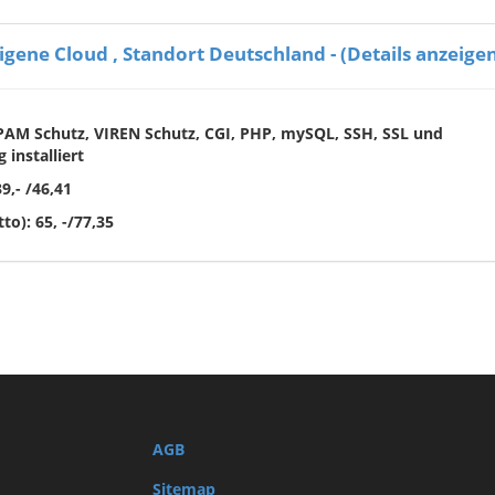
igene Cloud , Standort Deutschland - (Details anzeige
PAM Schutz,
VIREN Schutz, CGI, PHP, mySQL, SSH, SSL und
 installiert
9,- /46,41
to): 65, -/77,35
AGB
Sitemap