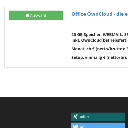
Office OwnCloud - die e
Auswahl
20 GB Speicher
,
WEBMAIL,
S
inkl. OwnCloud betriebsfertig
Monatlich € (netto/brutto): 3
Setup, einmalig € (netto/brut
teilen
tweet