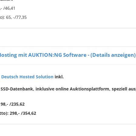
- /46,41
): 65, -/77,35
Hosting mit AUKTION:NG Software - (Details anzeigen)
 Deutsch Hosted Solution
inkl.
 SSD-Datenbank, inklusive online Auktionsplattform, speziell aus
98,- /235,62
to): 298,- /354,62