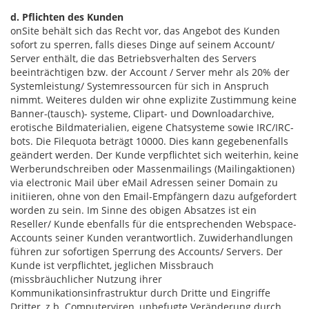
d. Pflichten des Kunden
onSite behält sich das Recht vor, das Angebot des Kunden
sofort zu sperren, falls dieses Dinge auf seinem Account/
Server enthält, die das Betriebsverhalten des Servers
beeinträchtigen bzw. der Account / Server mehr als 20% der
Systemleistung/ Systemressourcen für sich in Anspruch
nimmt. Weiteres dulden wir ohne explizite Zustimmung keine
Banner-(tausch)- systeme, Clipart- und Downloadarchive,
erotische Bildmaterialien, eigene Chatsysteme sowie IRC/IRC-
bots. Die Filequota beträgt 10000. Dies kann gegebenenfalls
geändert werden. Der Kunde verpflichtet sich weiterhin, keine
Werberundschreiben oder Massenmailings (Mailingaktionen)
via electronic Mail über eMail Adressen seiner Domain zu
initiieren, ohne von den Email-Empfängern dazu aufgefordert
worden zu sein. Im Sinne des obigen Absatzes ist ein
Reseller/ Kunde ebenfalls für die entsprechenden Webspace-
Accounts seiner Kunden verantwortlich. Zuwiderhandlungen
führen zur sofortigen Sperrung des Accounts/ Servers. Der
Kunde ist verpflichtet, jeglichen Missbrauch
(missbräuchlicher Nutzung ihrer
Kommunikationsinfrastruktur durch Dritte und Eingriffe
Dritter, z.b. Computerviren, unbefugte Veränderung durch