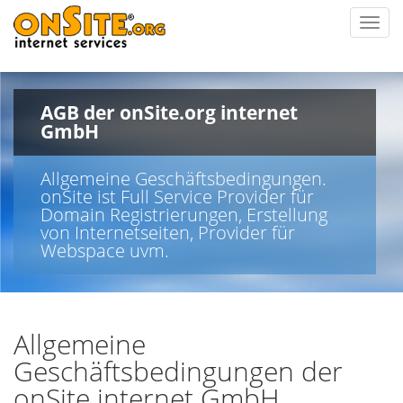
Toggl
navig
AGB der onSite.org internet
GmbH
Allgemeine Geschäftsbedingungen.
onSite ist Full Service Provider für
Domain Registrierungen, Erstellung
von Internetseiten, Provider für
Webspace uvm.
Allgemeine
Geschäftsbedingungen der
onSite internet GmbH