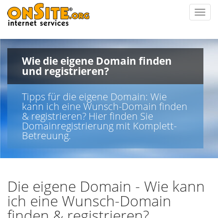
Toggl
navig
Wie die eigene Domain finden
und registrieren?
Tipps für die eigene Domain: Wie
kann ich eine Wunsch-Domain finden
& registrieren? Hier finden Sie
Domainregistrierung mit Komplett-
Betreuung.
Die eigene Domain - Wie kann
ich eine Wunsch-Domain
finden & registrieren?