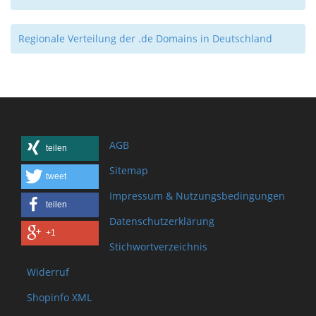
Regionale Verteilung der .de Domains in Deutschland
AGB
teilen
Sitemap
tweet
Impressum & Nutzungsbedingungen
teilen
Datenschutzerklärung
+1
Stichwortverzeichnis
Widerruf
Shopinfo XML