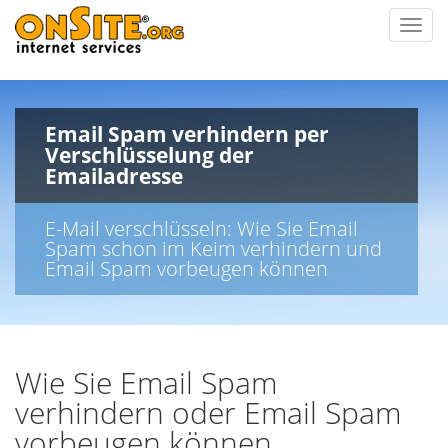
Toggl
navig
Email Spam verhindern per
Verschlüsselung der
Emailadresse
E-Mail verschlüsseln: Wie Sie Email
Spam schon im Keim verhindern und
Email Spam vorbeugen können
Wie Sie Email Spam
verhindern oder Email Spam
vorbeugen können.