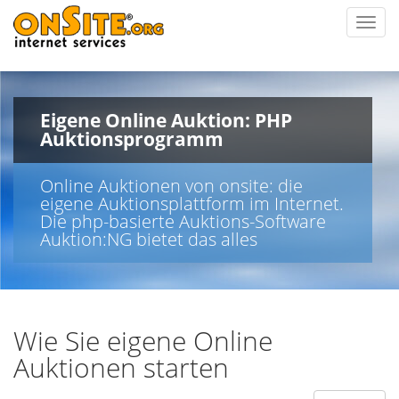
Toggl
navig
Eigene Online Auktion: PHP
Auktionsprogramm
Online Auktionen von onsite: die
eigene Auktionsplattform im Internet.
Die php-basierte Auktions-Software
Auktion:NG bietet das alles
Wie Sie eigene Online
Auktionen starten