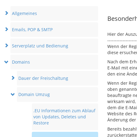
Allgemeines
Besonderh
Emails, POP & SMTP
Hier der Ausz
-------------------
Serverplatz und Bedienung
Wenn der Regi
diese ersuche
Nach dem Erha
Domains
E-Mail mit ei
den eine Änder
Dauer der Freischaltung
Wenn der Regi
oben genannte 
Domain Umzug
beauftragte ne
wirksam wird,
dem die E-Mai
.EU Informationen zum Ablauf
Website des Re
von Updates, Deletes und
Änderung der R
Restore
Bereits bezah
zurückerstatte