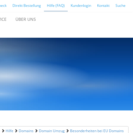
heck
Direkt Bestellung
Hilfe (FAQ)
Kundenlogin
Kontakt
Suche
ICE
ÜBER UNS
e
Hilfe
Domains
Domain Umzug
Besonderheiten bei EU Domains