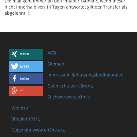
Die mail geht immer an den Inhaber /Adminc, wenn dieser
nicht innerhalb von 14 Tagen antwortet gilt der Transfer als
abgelehnt. ;)
AGB
teilen
Sitemap
tweet
Impressum & Nutzungsbedingungen
teilen
Datenschutzerklärung
+1
Stichwortverzeichnis
Widerruf
Shopinfo XML
Copyright www.onSite.org